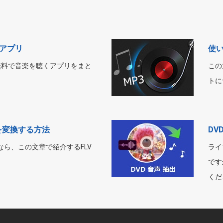
くアプリ
使い
に無料で音楽を聴くアプリをまと
この文
トに
を変換する方法
DV
なら、この文章で紹介するFLV
ライ
です
くだ