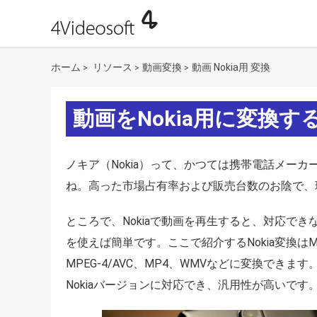
ホーム
リソース
動画変換
動画 Nokia用 変換
>
>
>
動画をNokia用に変換す
ノキア（Nokia）って、かつては携帯電話メー
ね。高った市場占有率および販売台数のお陰で、現
ところで、Nokiaで動画を再生すると、対応で
を使えば簡単です。ここで紹介するNokia変換はMP
MPEG-4/AVC、MP4、WMVなどに変換できます。Nok
Nokiaバージョンに対応でき、汎用性が高いです