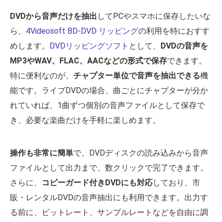
DVDから音声だけを抽出
してPCやスマホに保存したいな
ら、
4Videosoft BD-DVD リッピング
の利用を特におすす
めします。
DVDリッピングソフト
として、
DVDの音声を
MP3やWAV、FLAC、AACなどの形式で保存
できます。
特に便利なのが、
チャプター単位で音声を抽出できる
機
能です。ライブDVDの場合、曲ごとにチャプターが分か
れていれば、1曲ずつ個別の音声ファイルとして保存で
き、必要な楽曲だけを手軽に楽しめます。
操作も非常に簡単
で、DVDディスクの読み込みから音声
ファイルとして出力まで、数クリックで完了できます。
さらに、
コピーガード付きDVDにも対応
しており、市
販・レンタルDVDの音声抽出にも利用できます。出力す
る前に、ビットレート、サンプルレートなどを自由に調