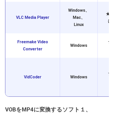
Windows、
★★
VLC Media Player
Mac、
は
Linux
Freemake Video
★
Windows
Converter
★
VidCoder
Windows
VOBをMP4に変換するソフト１、