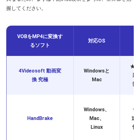
握してください。
VOBをMP4に変換す
対応OS
るソフト
★★
4Videosoft 動画変
Windowsと
新
換 究極
Mac
技
Windows、
★
HandBrake
Mac、
速、
Linux
性