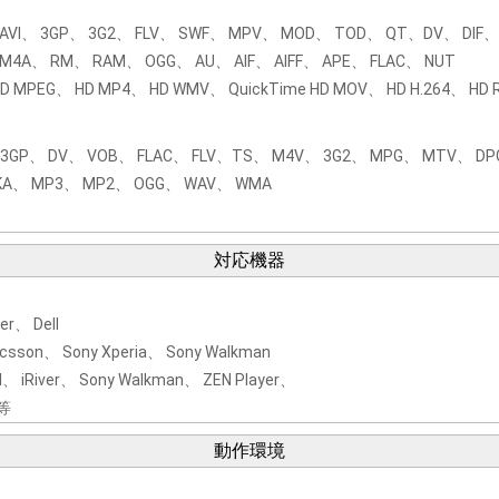
、 3GP、 3G2、 FLV、 SWF、 MPV、 MOD、 TOD、 QT、DV、 DIF、
、 RM、 RAM、 OGG、 AU、 AIF、 AIFF、 APE、 FLAC、 NUT
 MPEG、 HD MP4、 HD WMV、 QuickTime HD MOV、 HD H.264、 HD 
 DV、 VOB、 FLAC、 FLV、TS、 M4V、 3G2、 MPG、 MTV、 DPG、
A、 MP3、 MP2、 OGG、 WAV、 WMA
対応機器
r、 Dell
csson、 Sony Xperia、 Sony Walkman
 iRiver、 Sony Walkman、 ZEN Player、
e等
動作環境