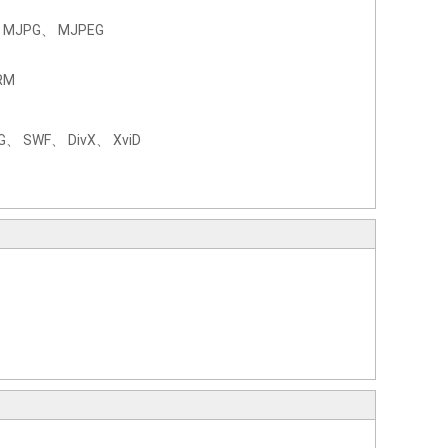
 MJPG、 MJPEG
RM
 SWF、 DivX、 XviD