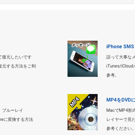
iPhone S
って復元したいです
誤って大事な
を復元する方法をご利
iTunes/i
参考。
MP4をDVD
と、ブルーレイ
MacでMP4
oneに変換する方法
レイヤーで見た
参考ください