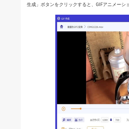
生成」ボタンをクリックすると、GIFアニメーシ