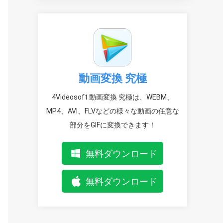
動画変換 究極
4Videosoft 動画変換 究極は、WEBM、
MP4、AVI、FLVなどの様々な動画の任意な
部分をGIFに変換できます！
無料ダウンロード
無料ダウンロード