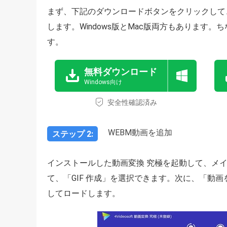
まず、下記のダウンロードボタンをクリックして、4V
します。Windows版とMac版両方もあります。ち
す。
無料ダウンロード
Windows向け
安全性確認済み
WEBM動画を追加
ステップ 2:
インストールした動画変換 究極を起動して、メ
て、「GIF 作成」を選択できます。次に、「動画
してロードします。