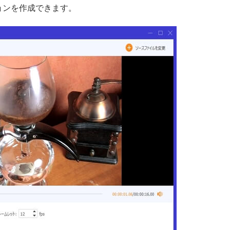
ョンを作成できます。