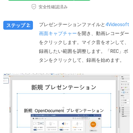
安全性確認済み
プレゼンテーションファイルと
4Videosoft
ステップ 2:
画面キャプチャー
を開き、動画レコーダー
をクリックします。マイク音をオンして、
録画したい範囲を調整します。「REC」ボ
タンをクリックして、録画を始めます。