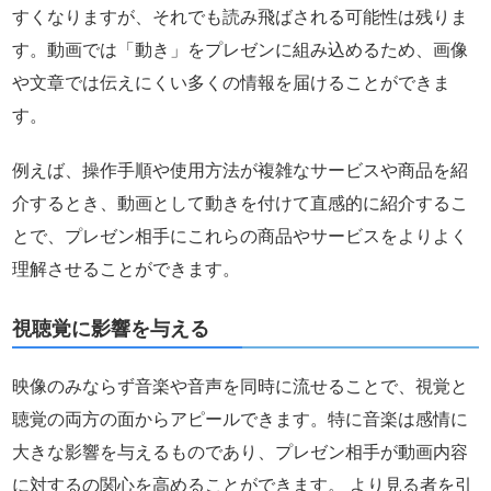
すくなりますが、それでも読み飛ばされる可能性は残りま
す。動画では「動き」をプレゼンに組み込めるため、画像
や文章では伝えにくい多くの情報を届けることができま
す。
例えば、操作手順や使用方法が複雑なサービスや商品を紹
介するとき、動画として動きを付けて直感的に紹介するこ
とで、プレゼン相手にこれらの商品やサービスをよりよく
理解させることができます。
視聴覚に影響を与える
映像のみならず音楽や音声を同時に流せることで、視覚と
聴覚の両方の面からアピールできます。特に音楽は感情に
大きな影響を与えるものであり、プレゼン相手が動画内容
に対するの関心を高めることができます。 より見る者を引