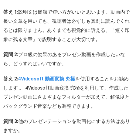
答え 1:
説明文は簡潔で短い方がいいと思います。動画内で
長い文章を用いても、視聴者は必ずしも真剣に読んでくれ
るとは限りません。あくまでも視覚的に訴える、「短く印
象に残る文章」で説明することが大切です。
質問 2:
プロ級の効果のあるプレゼン動画を作成したいな
ら、どうすればいいですか。
答え 2:
4Videosoft 動画変換 究極
を使用することをお勧め
します 。 4Videosoft動画変換 究極を利用して、作成した
プレゼン動画にさまざまなフィルターが加えて、解像度と
バックグランド音楽なども調整できます。
質問 3:
他のプレゼンテーションを動画化にする方法はあり
ますか。