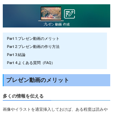
Part 1:プレゼン動画のメリット
Part 2:プレゼン動画の作り方法
Part 3:結論
Part 4:よくある質問（FAQ）
プレゼン動画のメリット
多くの情報を伝える
画像やイラストを適宜挿入しておけば、ある程度は読みや