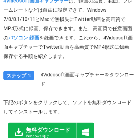
4Videosoft画面キャプチャー
は、録画の品質、範囲、フレ
ームレートなどは自由に設定できて、Windows
7/8/8.1/10/11とMacで無損失にTwitter動画を高画質で
MP4形式に録画、保存できます。また、高画質で任意画面
の
パソコン 録画
を録画できます。これから、4Videosoft画
面キャプチャーでTwitter動画を高画質でMP4形式に録画、
保存する手順を紹介します。
4Videosoft画面キャプチャーをダウンロー
ステップ 1:
ド
下記のボタンをクリックして、ソフトを無料ダウンロード
してインストールします。
無料ダウンロード
Windows向け