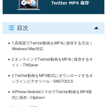
目次
1.高画質でTwitter動画をMP4に保存する方法｜
Windows/Mac対応
2.オンラインでTwitter動画をMP4に保存するサ
イト - TWSaver
3.Twitter動画をMP4形式にダウンロードするオ
ンラインビデオツール - SNSTOOLS
4.iPhone/AndroidスマホでTwitter動画をMP4形
式に保存 - Clipbox+