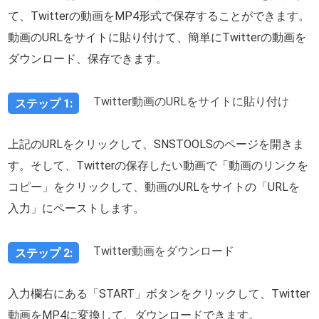
て、Twitterの動画をMP4形式で保存することができます。
動画のURLをサイトに貼り付けて、簡単にTwitterの動画を
ダウンロード、保存できます。
Twitter動画のURLをサイトに貼り付け
ステップ 1:
上記のURLをクリックして、SNSTOOLSのページを開きま
す。そして、Twitterの保存したい動画で「動画のリンクを
コピー」をクリックして、動画のURLをサイトの「URLを
入力」にペーストします。
Twitter動画をダウンロード
ステップ 2:
入力欄右にある「START」ボタンをクリックして、Twitter
動画をMP4に変換して、ダウンロードできます。