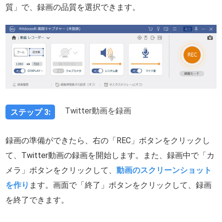
質」で、録画の品質を選択できます。
Twitter動画を録画
ステップ 3:
録画の準備ができたら、右の「REC」ボタンをクリックし
て、Twitter動画の録画を開始します。また、録画中で「カ
メラ」ボタンをクリックして、
動画のスクリーンショット
を作り
ます。画面で「終了」ボタンをクリックして、録画
を終了できます。