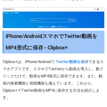
iPhone/AndroidスマホでTwitter動画を
MP4形式に保存 - Clipbox+
Clipbox+は、iPhone/Androidで
Twitter動画を保存
できるス
マホアプリです。スマホでTwitterから動画を導入し、数ク
リックだけで、動画をMP4形式に保存できます。また、動
画の検索機能と視聴機能も備えています。 これから、
Clipbox+でTwitter動画をMP4に保存する方法を紹介しま
す。