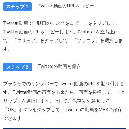
Twitter動画のURLをコピー
ステップ 1:
Twitter動画で「動画のリンクをコピー」をタップして、
Twitter動画のURLをコピーします。Clipbox+を立ち上げ
て、「クリップ」をタップして、「ブラウザ」を選択しま
す。
Twitterの動画を保存
ステップ 2:
ブラウザでのリンクバーでTwitter動画のURLを貼り付けま
す。Twitter動画の画面を出来たら、画面を長押して、「ク
リップ」を選択します。そして、保存先を選択して、
「OK」ボタンをタップして、Twitterの動画をMP4に保存
できます。