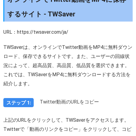
するサイト - TWSaver
URL：https://twsaver.com/ja/
TWSaverは、オンラインでTwitter動画をMP4に無料ダウン
ロード、保存できるサイトです。また、ユーザーの回線状
況によって、超高品質、高品質、低品質を選択できます。
これでは、TWSaverをMP4に無料ダウンロードする方法を
紹介します。
Twitter動画のURLをコピー
ステップ 1:
上記のURLをクリックして、TWSaverをアクセスします。
Twitterで「動画のリンクをコピー」をクリックして、コピ