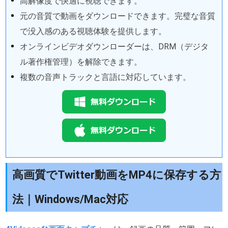
高解像度で快適に視聴できます。
元の音質で動画をダウンロードできます。完璧な音質
で没入感のある視聴体験を提供します。
オンラインビデオダウンローダーは、DRM（デジタ
ル著作権管理）を解除できます。
複数の音声トラックと言語に対応しています。
高画質でTwitter動画をMP4に保存する方
法｜Windows/Mac対応