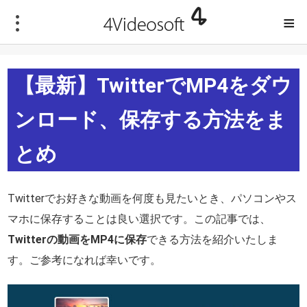
≡
【最新】TwitterでMP4をダウ
ンロード、保存する方法をま
とめ
Twitterでお好きな動画を何度も見たいとき、パソコンやス
マホに保存することは良い選択です。この記事では、
Twitterの動画をMP4に保存
できる方法を紹介いたしま
す。ご参考になれば幸いです。