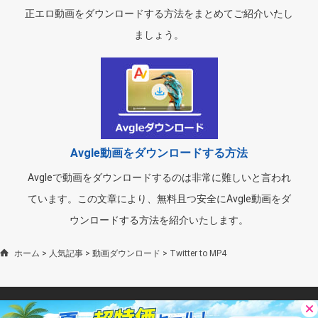
正エロ動画をダウンロードする方法をまとめてご紹介いたし
ましょう。
Avgle動画をダウンロードする方法
Avgleで動画をダウンロードするのは非常に難しいと言われ
ています。この文章により、無料且つ安全にAvgle動画をダ
ウンロードする方法を紹介いたします。
ホーム
>
人気記事
>
動画ダウンロード
>
Twitter to MP4
ホーム
|
お問い合わせ
|
プライバシー
|
会社情報