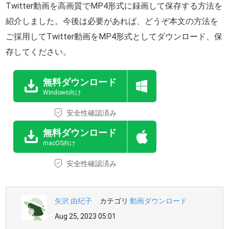
Twitter動画を高画質でMP4形式に録画して保存する方法を
紹介しました。今後は必要があれば、どうぞ本文の方法を
ご採用してTwitter動画をMP4形式としてダウンロード、保
存してください。
無料ダウンロード
Windows向け
安全性確認済み
無料ダウンロード
macOS向け
安全性確認済み
矢沢 由纪子
カテゴリ
動画ダウンロード
Aug 25, 2023 05:01