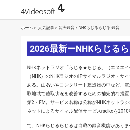
ホーム
人気記事
音声録音
NHKらじるらじる 録音
>
>
>
2026最新ーNHKらじ
NHKネットラジオ「らじる★らじる」（エヌエイ
（NHK）のNHKラジオのIPサイマルラジオ・
ある。山あいやコンクリート建造物の中など、電
取地域で聴取状況を改善するための補完的な措置
第2・FM。サービス名称は公称がNHKネットラ
ネットによるサイマル配信サービスradikoを201
で、NHKらじるらじるは自蔵の録音機能がありま