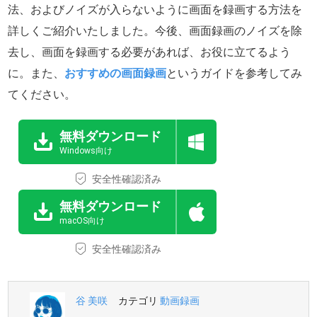
法、およびノイズが入らないように画面を録画する方法を
詳しくご紹介いたしました。今後、画面録画のノイズを除
去し、画面を録画する必要があれば、お役に立てるよう
に。また、
おすすめの画面録画
というガイドを参考してみ
てください。
無料ダウンロード
Windows向け
安全性確認済み
無料ダウンロード
macOS向け
安全性確認済み
谷 美咲
カテゴリ
動画録画