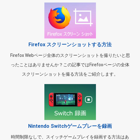
Firefox スクリーンショットする方法
Firefox Webページ全体のスクリーンショットを撮りたいと思
ったことはありませんか？この記事ではFirefoxページの全体
スクリーンショットを撮る方法をご紹介します。
Nintendo Switchゲームプレーを録画
時間制限なしで、スイッチゲームプレイを録画する方法はあ