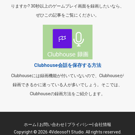
りますか? 30秒以上のゲームプレイ画面を録画したいなら、
ぜひこの記事をご覧にください。
Clubhouse会話を保存する方法
Clubhouseには録画機能が付いていないので、Clubhouseが
録画できるかに迷っている人が多いでしょう。そこでは、
Clubhouseの録画方法をご紹介します。
ホーム
|
お問い合わせ
|
プライバシー
|
会社情報
Copyright © 2026 4Videosoft Studio. All rights reserved.