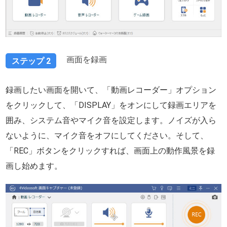
画面を録画
ステップ 2
録画したい画面を開いて、「動画レコーダー」オプション
をクリックして、「DISPLAY」をオンにして録画エリアを
囲み、システム音やマイク音を設定します。ノイズが入ら
ないように、マイク音をオフにしてください。そして、
「REC」ボタンをクリックすれば、画面上の動作風景を録
画し始めます。