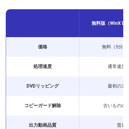
無料版（WinX DVD 
価格
無料（5分間
処理速度
通常速度
DVDリッピング
最初の五
コピーガード解除
古いものの
出力動画品質
普通