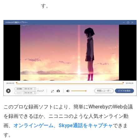
す。
このプロな録画ソフトにより、簡単にWherebyのWeb会議
を録画できるほか、ニコニコのような人気オンライン動
画、
オンラインゲーム
、
Skype通話をキャプチャ
できま
す。