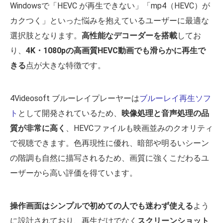
Windowsで「HEVC が再生できない」「mp4（HEVC）が
カクつく」といった悩みを抱えているユーザーに最適な
選択肢となります。
高性能なデコーダーを搭載
してお
り、
4K・1080pの高画質HEVC動画でも滑らかに再生で
きる
点が大きな特徴です。
4Videosoft ブルーレイプレーヤーは
ブルーレイ再生ソフ
ト
として開発されているため、
映像処理と音声処理の品
質が非常に高く
、HEVCファイルも映画並みのクオリティ
で視聴できます。色再現性に優れ、暗部や明るいシーン
の階調も自然に描写されるため、画質に強くこだわるユ
ーザーから高い評価を得ています。
操作画面はシンプルで初めての人でも迷わず使える
よう
に設計されており、再生だけでなく
スクリーンショット